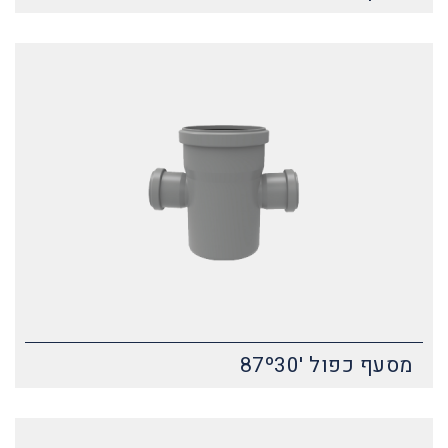
מסעף כפול '87º30