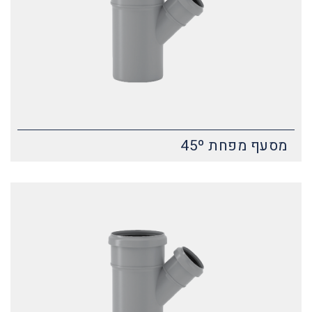
מסעף מפחת 45º