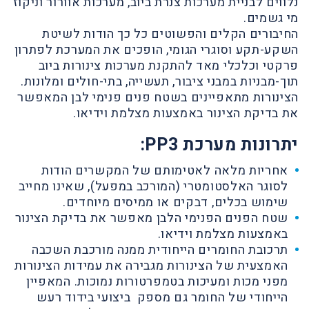
נלווים לבניית מערכות צנרת ביוב, מערכות אוורור וניקוז
מי גשמים.
החיבורים הקלים והפשוטים כל כך הודות לשיטת
השקע-תקע וסוגרי הגומי, הופכים את המערכת לפתרון
פרקטי וכלכלי מאד להתקנת מערכות צינורות ביוב
תוך-מבניות במבני ציבור, תעשייה, בתי-חולים ומלונות.
הצינורות מתאפיינים בשטח פנים פנימי לבן המאפשר
את בדיקת הצינור באמצעות מצלמת וידיאו.
י
תרונות מערכת PP3:
אחריות מלאה לאטימותם של המקשרים הודות
לסוגר האלסטומטרי (המורכב במפעל), שאינו מחייב
שימוש בכלים, דבקים או ממיסים מיוחדים.
שטח הפנים הפנימי הלבן מאפשר את בדיקת הצינור
באמצעות מצלמת וידיאו.
תרכובת החומרים הייחודית ממנה מורכבת השכבה
האמצעית של הצינורות מגבירה את עמידות הצינורות
מפני מכות ומעיכות בטמפרטורות נמוכות. המאפיין
הייחודי של החומר גם מספק ביצועי בידוד רעש