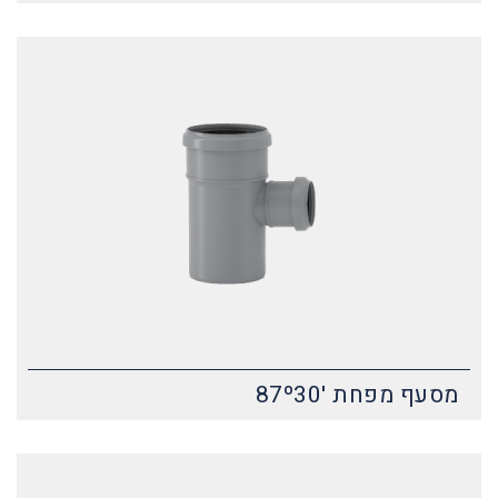
מסעף מפחת '87º30