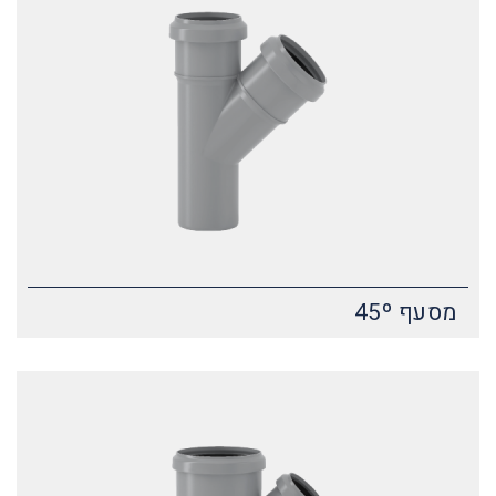
מסעף 45º