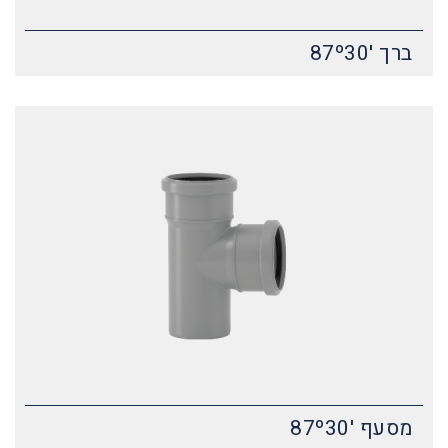
ברך '87º30
מסעף '87º30