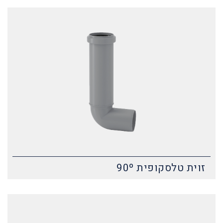
זוית טלסקופית 90º