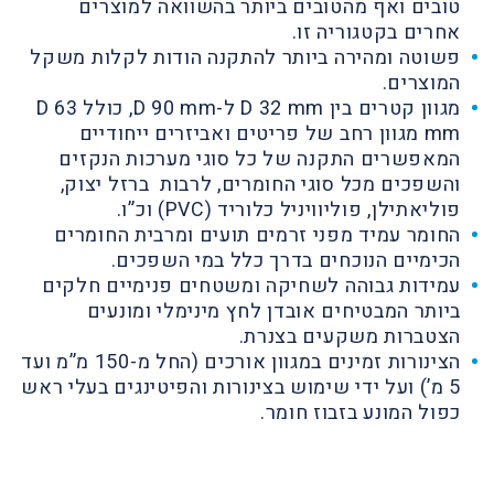
טובים ואף מהטובים ביותר בהשוואה למוצרים
אחרים בקטגוריה זו.
פשוטה ומהירה ביותר להתקנה הודות לקלות משקל
המוצרים.
מגוון קטרים בין D 32 mm ל-D 90 mm, כולל D 63
mm מגוון רחב של פריטים ואביזרים ייחודיים
המאפשרים התקנה של כל סוגי מערכות הנקזים
והשפכים מכל סוגי החומרים, לרבות ברזל יצוק,
פוליאתילן, פוליוויניל כלוריד (PVC) וכ”ו.
החומר עמיד מפני זרמים תועים ומרבית החומרים
הכימיים הנוכחים בדרך כלל במי השפכים.
עמידות גבוהה לשחיקה ומשטחים פנימיים חלקים
ביותר המבטיחים אובדן לחץ מינימלי ומונעים
הצטברות משקעים בצנרת.
הצינורות זמינים במגוון אורכים (החל מ-150 מ”מ ועד
5 מ’) ועל ידי שימוש בצינורות והפיטינגים בעלי ראש
כפול המונע בזבוז חומר.