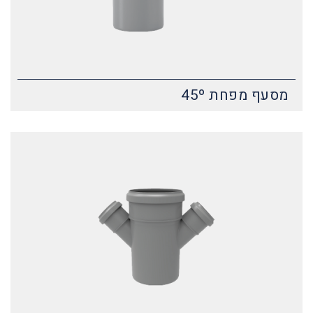
מסעף מפחת 45º