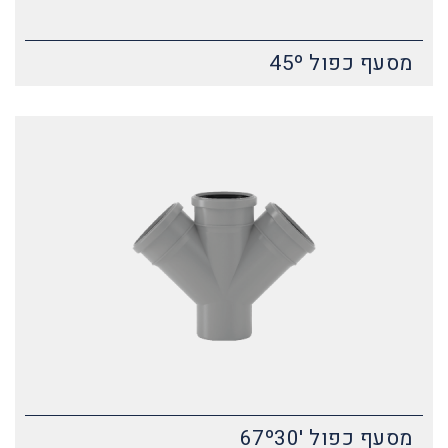
מסעף כפול 45º
מסעף כפול '67º30