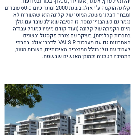
יהלומית פרץ, אפגד, אפרידר, מכלוף בכור ובניו ועוד.
קלוגה הוקמה ע"י אולג בשנת 2000 ומונה כיום כ-60 עובדים
ומבחר קבלני משנה. המוטו של קלוגה הוא שהשרות לא
נגמר גם כשהבניין נמסר. זו הסיבה שאולג עובד עם גולן
מיום הקמתה של קלוגה (ועוד קודם מימיו כמנהל עבודה
בחברות קבלניות), בעיקר עם צנרת פקסגול ובשנים
האחרונות גם עם מערכות VALSIR. לדברי אולג: בחרתי
לעבוד עם גולן בגלל המוצרים האיכותיים, השרות הטוב,
התמיכה הטכנית וכמובן האנשים שבשטח.