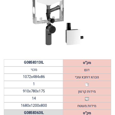
G0858313IL
מק"ט
מכני
דגם
1072x484x86
עובי xרוחב xגובה
1
910x780x175
מידות קרטון
14
1680x1200x800
מידות משטח
G0858363IL
מק"ט