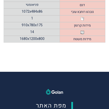
פניאומטי
דגם
1072x484x86
עובי xרוחב xגובה
1
910x780x175
מידות קרטון
14
1680x1200x800
מידות משטח
מפת האתר