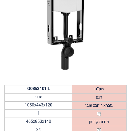
G0853101IL
מק"ט
מכני
דגם
1050x443x120
עובי xרוחב xגובה
1
465x853x140
מידות קרטון
34