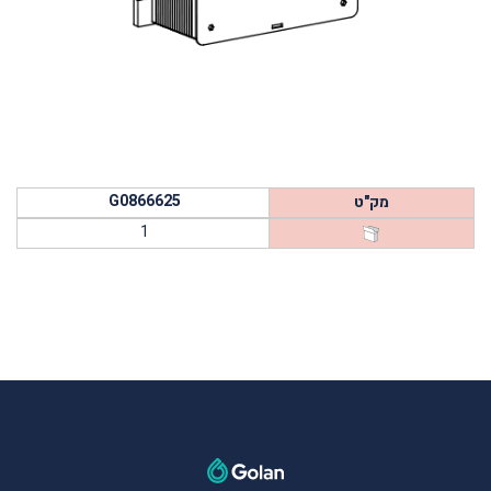
G0866625
מק"ט
1