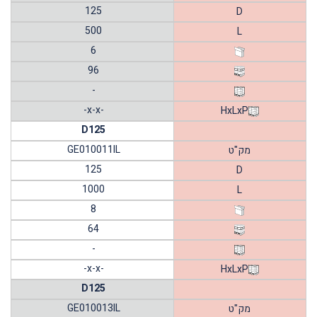
125
D
500
L
6
96
-
-x-x-
HxLxP
D125
GE010011IL
מק"ט
125
D
1000
L
8
64
-
-x-x-
HxLxP
D125
GE010013IL
מק"ט