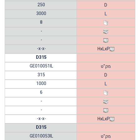
250
D
3000
L
8
-
-
-x-x-
HxLxP
D315
GE010051IL
מק"ט
315
D
1000
L
6
-
-
-x-x-
HxLxP
D315
GE010053IL
מק"ט