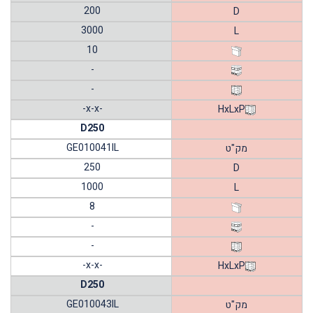
200
D
3000
L
10
-
-
-x-x-
HxLxP
D250
GE010041IL
מק"ט
250
D
1000
L
8
-
-
-x-x-
HxLxP
D250
GE010043IL
מק"ט