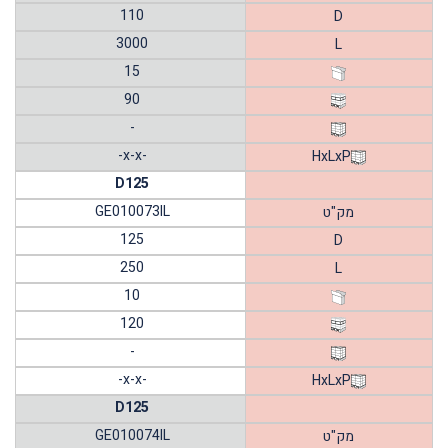
110
D
3000
L
15
90
-
-x-x-
HxLxP
D125
GE010073IL
מק"ט
125
D
250
L
10
120
-
-x-x-
HxLxP
D125
GE010074IL
מק"ט