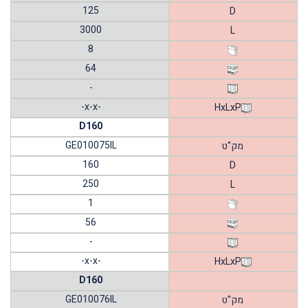
125
D
3000
L
8
64
-
-x-x-
HxLxP
D160
GE010075IL
מק"ט
160
D
250
L
1
56
-
-x-x-
HxLxP
D160
GE010076IL
מק"ט