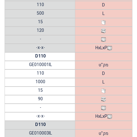
110
D
500
L
15
120
-
-x-x-
HxLxP
D110
GE010001IL
מק"ט
110
D
1000
L
15
90
-
-x-x-
HxLxP
D110
GE010003IL
מק"ט