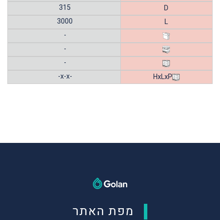
315
D
3000
L
-
-
-
-x-x-
HxLxP
מפת האתר