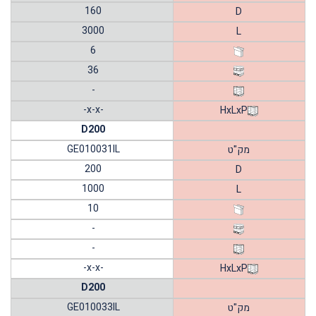
160
D
3000
L
6
36
-
-x-x-
HxLxP
D200
GE010031IL
מק"ט
200
D
1000
L
10
-
-
-x-x-
HxLxP
D200
GE010033IL
מק"ט