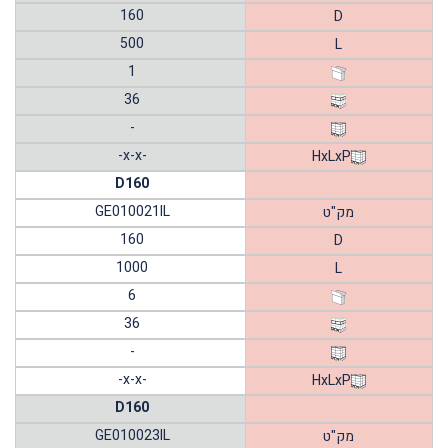
160
D
500
L
1
36
-
-x-x-
HxLxP
D160
GE010021IL
מק"ט
160
D
1000
L
6
36
-
-x-x-
HxLxP
D160
GE010023IL
מק"ט