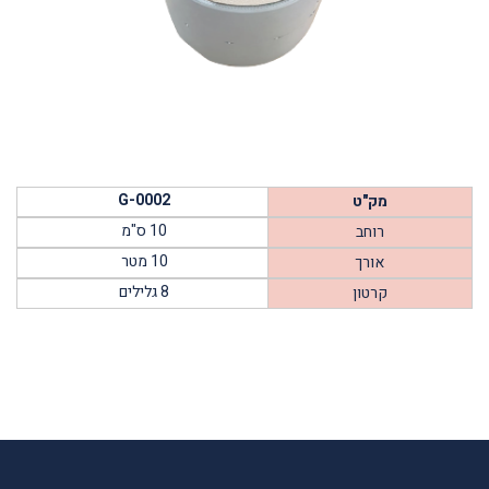
G-0002
מק"ט
10 ס"מ
רוחב
10 מטר
אורך
8 גלילים
קרטון