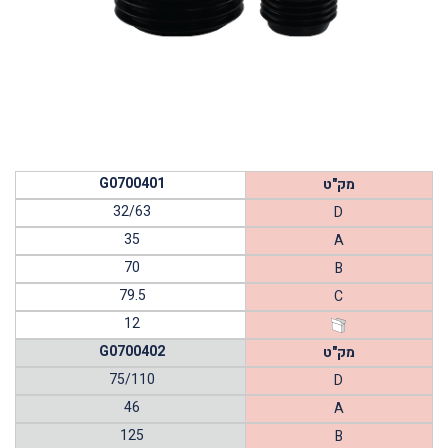
G0700401
מק"ט
32/63
D
35
A
70
B
79.5
C
12
G0700402
מק"ט
75/110
D
46
A
125
B