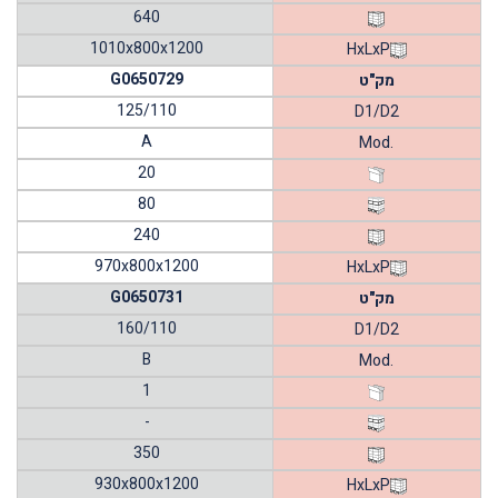
640
1010x800x1200
HxLxP
G0650729
מק"ט
125/110
D1/D2
A
Mod.
20
80
240
970x800x1200
HxLxP
G0650731
מק"ט
160/110
D1/D2
B
Mod.
1
-
350
930x800x1200
HxLxP