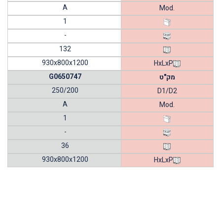
A
Mod.
1
-
132
930x800x1200
HxLxP
G0650747
מק"ט
250/200
D1/D2
A
Mod.
1
-
36
930x800x1200
HxLxP