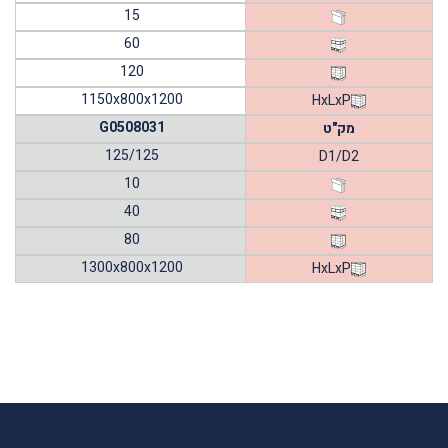
15
60
120
1150x800x1200
HxLxP
G0508031
מק"ט
125/125
D1/D2
10
40
80
1300x800x1200
HxLxP