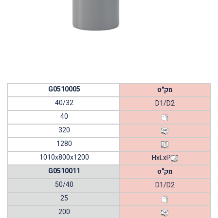
G0510005
מק"ט
40/32
D1/D2
40
320
1280
1010x800x1200
HxLxP
G0510011
מק"ט
50/40
D1/D2
25
200