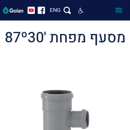
ENG
מסעף מפחת '87º30