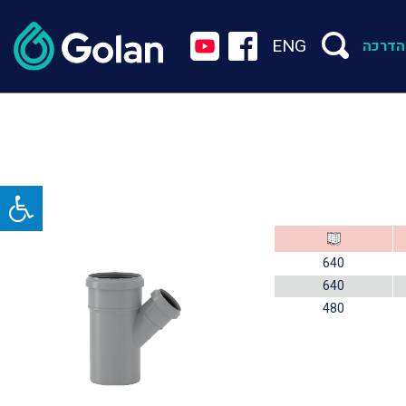
ENG
הדרכה
640
640
480