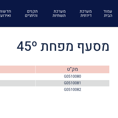
עמוד
מערכת
מערכת
תקנים
חדשות
הבית
דירתית
תשתיות
והיתרים
ואירוע
מסעף מפחת 45º
מק"ט
G0510080
G0510081
G0510082