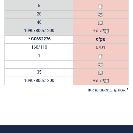
5
20
40
1090x800x1200
HxLxP
* G0652276
מק"ט
160/110
D/D1
1
-
35
1090x800x1200
HxLxP
* אספקה בתיאום מראש