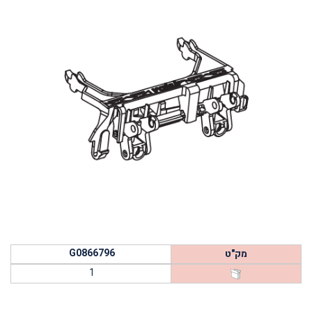
G0866796
מק"ט
1