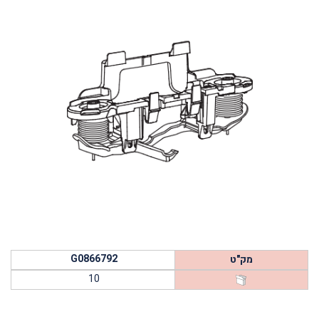
G0866792
מק"ט
10