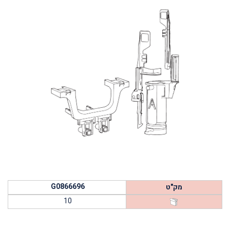
G0866696
מק"ט
10