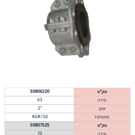
50806320
מק"ט
63
מידה
2"
אוגן
ASA150
מתאים ל:
50807525
מק"ט
75
מידה