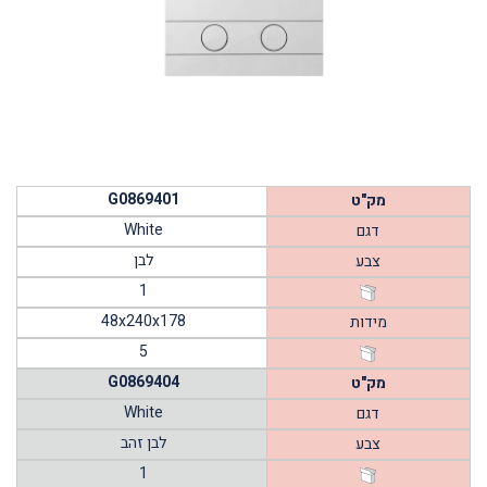
G0869401
מק"ט
White
דגם
לבן
צבע
1
48x240x178
מידות
5
G0869404
מק"ט
White
דגם
לבן זהב
צבע
1