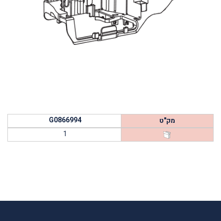
G0866994
מק"ט
1