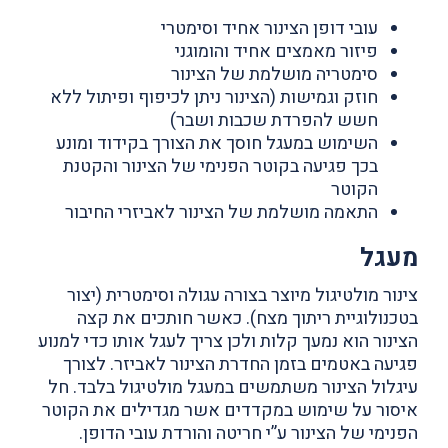
עובי דופן הצינור אחיד וסימטרי
פיזור מאמצים אחיד והומוגני
סימטריה מושלמת של הצינור
חוזק וגמישות (הצינור ניתן לכיפוף ופיתול ללא
חשש להפרדת שכבות ושבר)
השימוש במעגל חוסך את הצורך בקידוד ומונע
בכך פגיעה בקוטר הפנימי של הצינור והקטנת
הקוטר
התאמה מושלמת של הצינור לאביזרי החיבור
מעגל
צינור מולטיגול מיוצר בצורה עגולה וסימטרית (יצור
בטכנולוגיית ריתוך מצח). כאשר חותכים את קצה
הצינור הוא נמעך קלות ולכן צריך לעגל אותו כדי למנוע
פגיעה באטמים בזמן החדרת הצינור לאביזר. לצורך
עיגלול הצינור משתמשים במעגל מולטיגול בלבד. חל
איסור על שימוש במקדדים אשר מגדילים את הקוטר
הפנימי של הצינור ע”י חריטה והורדת עובי הדופן.