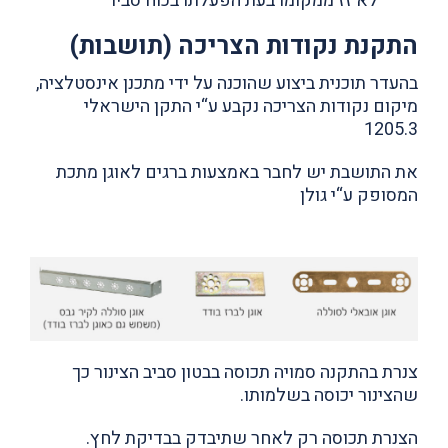
לא זז ממקומו בעת הפעלתו בכוח סביר
התקנת נקודות הצריכה (תושבות)
בהעדר תוכנית ביצוע שהוכנה על ידי מתכנן אינסטלציה,
מיקום נקודות הצריכה נקבע ע“י התקן הישראלי
1205.3
את התושבת יש לחבר באמצעות ברגים לאוגן מתכת
המסופק ע“י גולן
צנרת בהתקנה סמויה תכוסה בבטון סביב הצינור כך
שהצינור יכוסה בשלמותו.
הצנרת תכוסה רק לאחר שתיבדק בבדיקת לחץ.