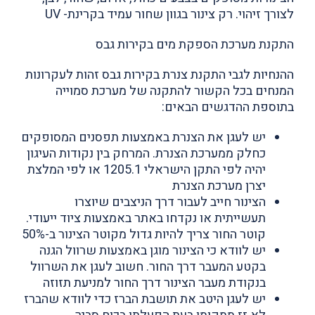
לצורך זיהוי. רק צינור בגוון שחור עמיד בקרינת- UV
התקנת מערכת הספקת מים בקירות גבס
ההנחיות לגבי התקנת צנרת בקירות גבס זהות לעקרונות
המנחים בכל הקשור להתקנה של מערכת סמוייה
בתוספת ההדגשים הבאים‭:
יש לעגן את הצנרת באמצעות תפסנים המסופקים
כחלק ממערכת הצנרת. המרחק בין נקודות העיגון
יהיה לפי התקן הישראלי 1205.1 או לפי המלצת
יצרן מערכת הצנרת
הצינור חייב לעבור דרך הניצבים שיוצרו
תעשייתית או נקדחו באתר באמצעות ציוד ייעודי.
קוטר החור צריך להיות גדול מקוטר הצינור ב-50%
יש לוודא כי הצינור מוגן באמצעות שרוול הגנה
בקטע המעבר דרך החור. חשוב לעגן את השרוול
בנקודת מעבר הצינור דרך החור למניעת תזוזה
יש לעגן היטב את תושבת הברז כדי לוודא שהברז