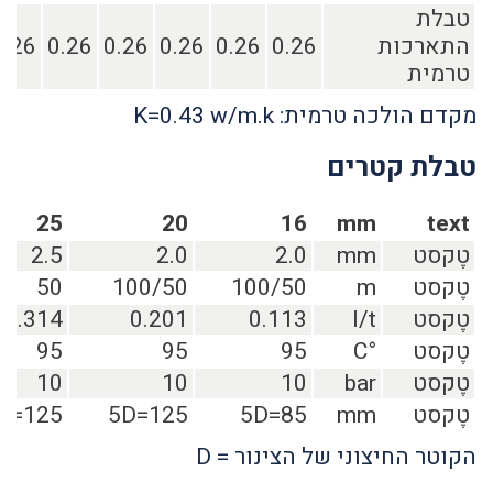
טבלת
התארכות
0.26
0.26
0.26
0.26
0.26
0.26
טרמית
מקדם הולכה טרמית: K=0.43 w/m.k
טבלת קטרים
25
20
16
mm
text
טֶקסט
mm
2.0
2.0
2.5
טֶקסט
m
100/50
100/50
50
טֶקסט
l/t
0.113
0.201
0.314
טֶקסט
°C
95
95
95
טֶקסט
bar
10
10
10
טֶקסט
mm
85=5D
125=5D
125=5D
הקוטר החיצוני של הצינור = D